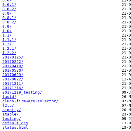
0.6/
0.6.1/
0.6.2/
0.8/
0.8.1/
0.8.2/
0.9/
1.0/
1.1/
1.1.1/
1.2/
1.2.1/
1.2.2/
20170125/
20170222/
20170410/
20170530/
20170629/
20170822/
20171211/
20171216/
20171219_testing/
fastd/
gluon-firmware-selector/
l2tp/
nightly/
stable/
testing/
default.css
status.html