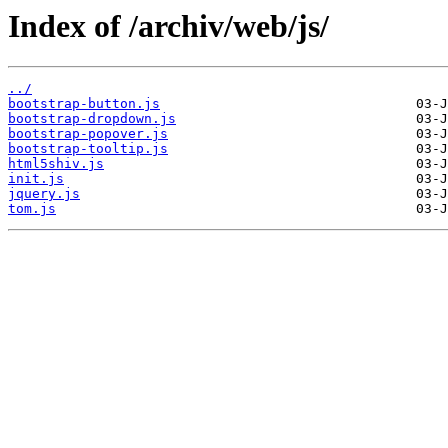
Index of /archiv/web/js/
../
bootstrap-button.js
bootstrap-dropdown.js
bootstrap-popover.js
bootstrap-tooltip.js
html5shiv.js
init.js
jquery.js
tom.js